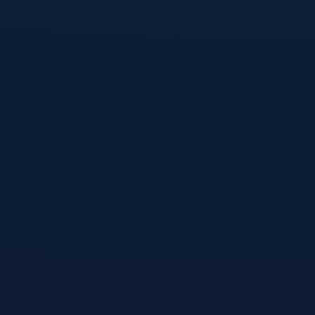
本站为官方分发与互动门户，聚焦于品牌权威展示、APP安全
下载、会员注册转化及核心优惠资讯发布。致力于提供安全稳
定的极致移动体育娱乐生态。
Telegram