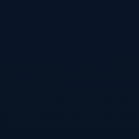
我们采用顶级加密技术，保障每一位用户的访问安全与隐私权
益。构建合规、透明的品牌生态。
开云体育官网
乐鱼安卓中心
乐鱼体育
华体会登录
亚冠在线观
看
人人体育下载
B体育在线官网
Fenghuang Sports Official
凤
凰体育
英雄联盟赛事投注
© 2026 华体会体育官网. All rights reserved.
隐私政策
安全保障