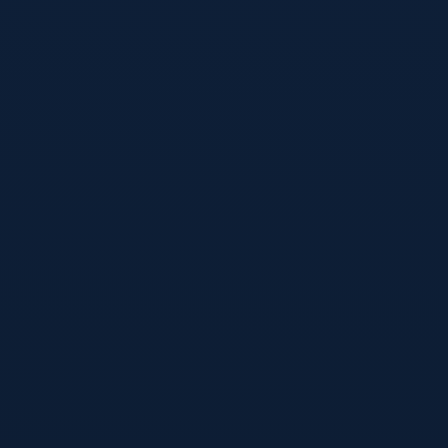
华体会官方APP
原生极速体验，赛事直播、比分数据、独家福利一网打尽。
立即安全下载
官方认证 · 安全合规