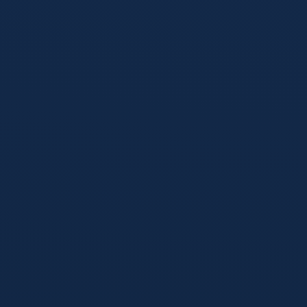
2
2026世界杯开幕时间美加墨高清直播：一张表看懂开幕战北京
时间与守屏节奏
2026-05-20