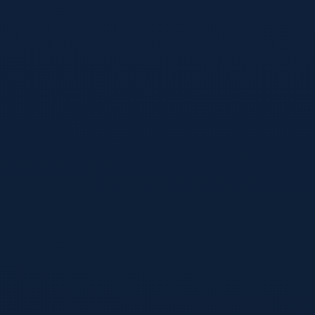
5
2026世界杯积分榜墨西哥高清直播：边看边算，像解说嘉宾一
样读懂出线形势
2026-05-09