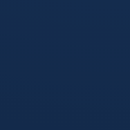
1
绿茵战术与数字游戏：如何看懂世界杯让球盘背后的强弱博弈
2026-05-28