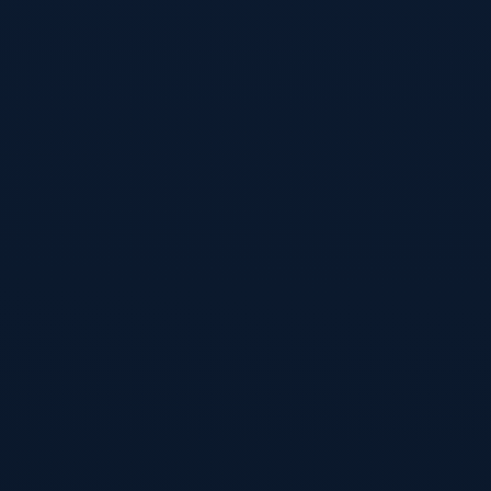
HTH Entertainment Group