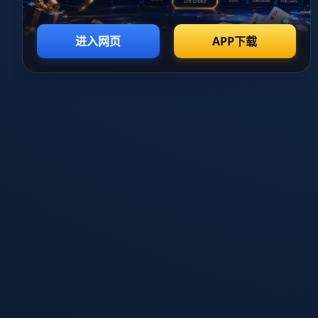
2026-05-28
绿茵战术与数字游戏：如何看懂世界杯让