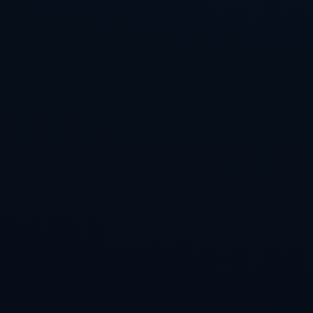
2026-05-19
2026世界杯开幕时间北美什么时候结束
2026年世界杯将在北美三国联合举办，球迷最关心的莫过于
安排，帮你一次看明白。
阅读全文