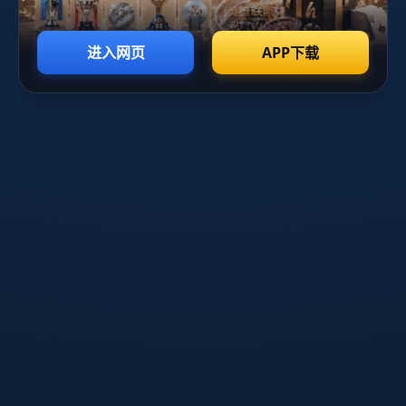
球盘背后的强弱博弈