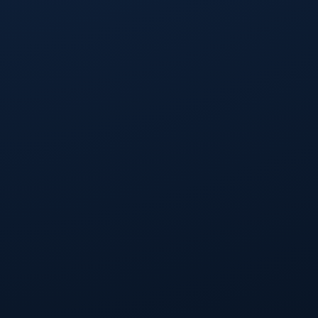
之间的真实力量对比。