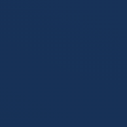
华体会体育官网
开启顶级数字体育新纪元
作为全球领先的体育娱乐品牌，我们为您提供全网最快赛事数
据、极致流畅的移动端APP体验及全方位数字娱乐生态。立即
通过官方通道接入，掌握每一场精彩赛事的绝对主导权。
官方注册 / 登录入口
获取官方APP
PAGCOR 国际牌照
256位 SSL 军工级加密
24/7 全天候专属客服
重塑您的数字体育娱乐标准
华体会体育不仅是一个平台，更是一个完整的数字体育生态系
统。我们依托强大的技术底座与深厚的行业资源，致力于为每
一位用户提供公平、安全、极速的顶级沉浸式体验。
毫秒级极速响应