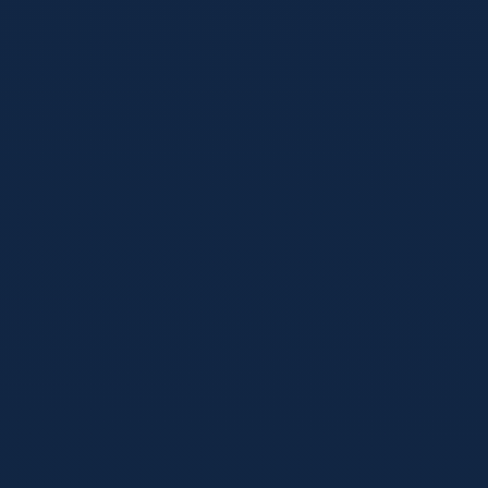
胜利之旅。
立即创建官方账户
下载移动客户端
注册过程完全免费且受到端到端加密保护