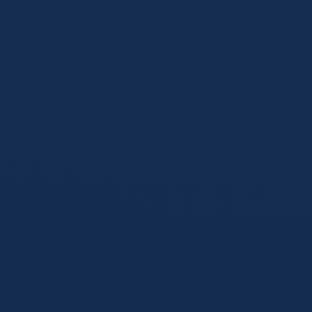
迎新礼包、高额返水计划及重大赛事专属限时活动。让每一次
参与都获得超额回报。
探索福利
深度赛事资讯
依托庞大的数据分析团队，为您提供五大联赛、NBA等核心
赛事的伤停情报、战术剖析与独家内幕。用专业的数据视角，
武装您的每一次决策。
获取情报
行业前沿视野
掌握赛场实时风向标
浏览全部资讯