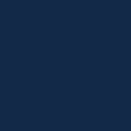
体育资讯
2026-05-19
2026世界杯开幕时间北美什么时候结束？一文看懂
完整赛程与关键节点
2026年世界杯将在北美三国联合举办，球迷最关心的莫过于：
开幕式何时举行、首场比赛在哪座城市打响、整届赛事又会在
什么时候收官。本文按时间轴梳理揭幕战、分组赛到淘汰赛的
全程安排，帮你一次看明白。
阅读深度解析