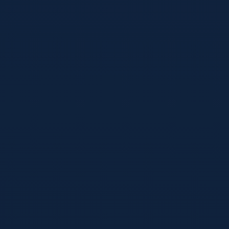
开云体育官网
乐鱼安卓中心
乐鱼体育
华体会登录
亚冠在线观
看
人人体育下载
B体育在线官网
Fenghuang Sports Official
凤
凰体育
英雄联盟赛事投注
© 2026 华体会体育官网. All rights reserved.
隐私政策
安全保障