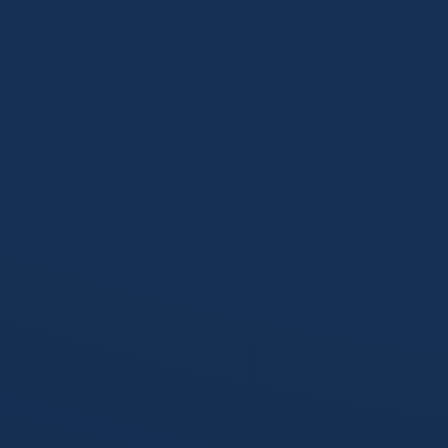
iOS Native
全面适配
Android APK
极速安装
移动端核心引擎
将整个体育世界
装进您的口袋
抛弃繁琐的网页加载，拥抱专为现代移动设备重构的原生应用
程序。华体会体育官方APP经过数百次迭代优化，将庞大的数
据处理能力浓缩于指尖。无论您使用的是苹果还是安卓设备，