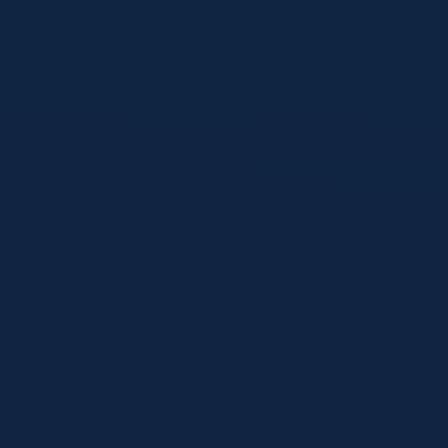
本站为官方分发与互动门户，聚焦于品牌权威展示、APP安全
下载、会员注册转化及核心优惠资讯发布。致力于提供安全稳
定的极致移动体育娱乐生态。
Telegram